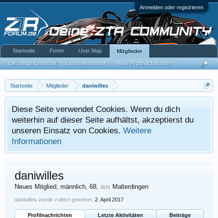
Anmelden oder registrieren
Startseite
Foren
User Map
Mitglieder
Derzeitige Besucher
Letzte Aktivitäten
Neue Profilnachrichten
...
Startseite
Mitglieder
daniwilles
Diese Seite verwendet Cookies. Wenn du dich
weiterhin auf dieser Seite aufhältst, akzeptierst du
unseren Einsatz von Cookies.
Weitere
Informationen
daniwilles
Neues Mitglied
, männlich, 68,
aus
Malterdingen
daniwilles wurde zuletzt gesehen:
2. April 2017
Profilnachrichten
Letzte Aktivitäten
Beiträge