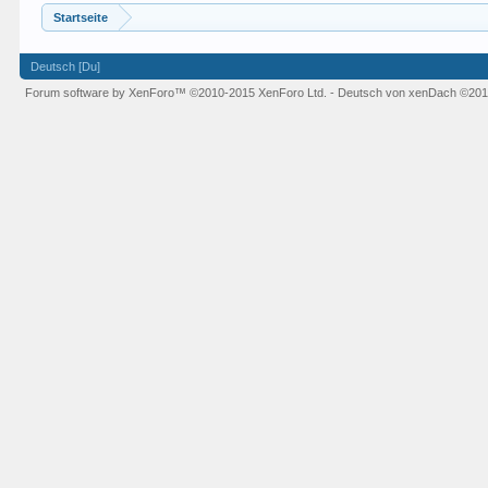
Startseite
Deutsch [Du]
Forum software by XenForo™
©2010-2015 XenForo Ltd.
-
Deutsch von xenDach
©201