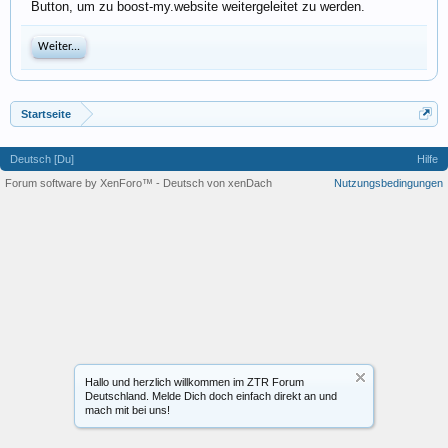
Button, um zu boost-my.website weitergeleitet zu werden.
Weiter...
Startseite
Deutsch [Du]
Hilfe
Forum software by XenForo™
-
Deutsch von xenDach
Nutzungsbedingungen
Hallo und herzlich willkommen im ZTR Forum
Deutschland. Melde Dich doch einfach direkt an und
mach mit bei uns!