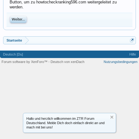
Button, um zu howtocheckranking596.com weitergeleitet zu
werden.
Weiter...
Startseite
Deutsch [Du]
Hilfe
Forum software by XenForo™
-
Deutsch von xenDach
Nutzungsbedingungen
Hallo und herzlich willkommen im ZTR Forum
Deutschland. Melde Dich doch einfach direkt an und
mach mit bei uns!