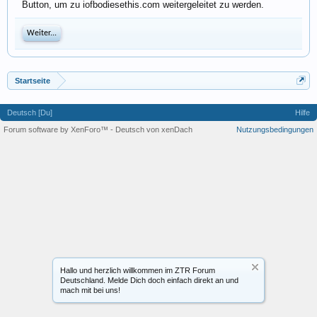
Button, um zu iofbodiesethis.com weitergeleitet zu werden.
Weiter...
Startseite
Deutsch [Du]
Hilfe
Forum software by XenForo™
-
Deutsch von xenDach
Nutzungsbedingungen
Hallo und herzlich willkommen im ZTR Forum
Deutschland. Melde Dich doch einfach direkt an und
mach mit bei uns!