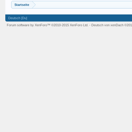
Startseite
Deutsch [Du]
Forum software by XenForo™
©2010-2015 XenForo Ltd.
-
Deutsch von xenDach
©201