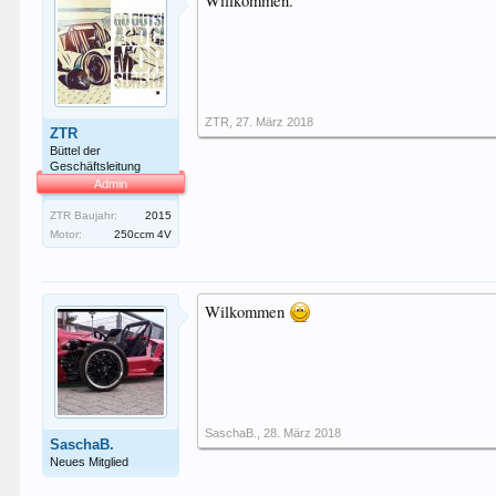
Willkommen.
ZTR
,
27. März 2018
ZTR
Büttel der
Geschäftsleitung
Admin
ZTR Baujahr:
2015
Motor:
250ccm 4V
Wilkommen
SaschaB.
,
28. März 2018
SaschaB.
Neues Mitglied