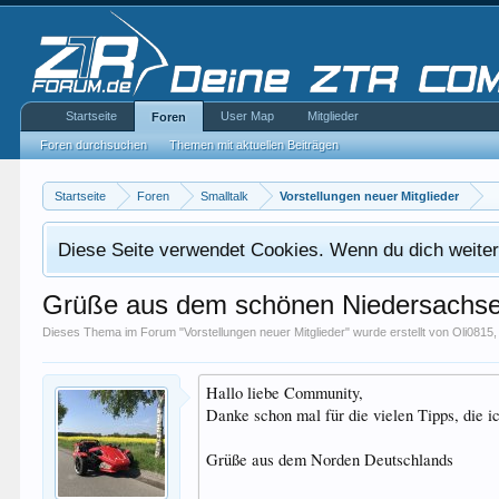
Startseite
User Map
Mitglieder
Foren
Foren durchsuchen
Themen mit aktuellen Beiträgen
Startseite
Foren
Smalltalk
Vorstellungen neuer Mitglieder
Diese Seite verwendet Cookies. Wenn du dich weiterh
Grüße aus dem schönen Niedersachs
Dieses Thema im Forum "
Vorstellungen neuer Mitglieder
" wurde erstellt von
Oli0815
Hallo liebe Community,
Danke schon mal für die vielen Tipps, die 
Grüße aus dem Norden Deutschlands