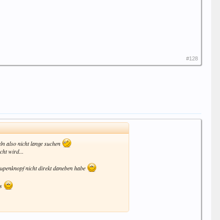
#128
ln also nicht lange suchen
ht wird...
n Hupenknopf nicht direkt daneben habe
es