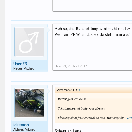
Ach so, die Beschriftung wird nicht mit LE
Weil am PKW ist das so, da sieht man auch
User #3
User #3
,
26. April 2017
Neues Mitglied
Zitat von ZTR:
↑
Weiter geht die Reise...
Schalttafelpanel ändern/ergänzen.
Planung sieht jetzt erstmal so aus. Was sagt ihr?
Den
ickemon
Aktives Mitglied
Schaut geil aus.