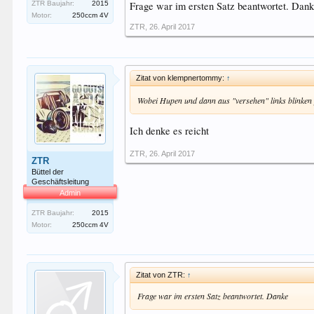
Frage war im ersten Satz beantwortet. Dan
ZTR Baujahr:
2015
Motor:
250ccm 4V
ZTR
,
26. April 2017
Zitat von klempnertommy:
↑
Wobei Hupen und dann aus "versehen" links blinken 
Ich denke es reicht
ZTR
,
26. April 2017
ZTR
Büttel der
Geschäftsleitung
Admin
ZTR Baujahr:
2015
Motor:
250ccm 4V
Zitat von ZTR:
↑
Frage war im ersten Satz beantwortet. Danke