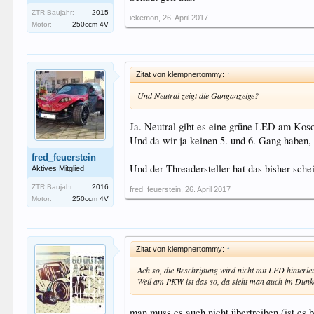
ZTR Baujahr:
2015
ickemon
,
26. April 2017
Motor:
250ccm 4V
Zitat von klempnertommy:
↑
Und Neutral zeigt die Ganganzeige?
Ja. Neutral gibt es eine grüne LED am Koso
Und da wir ja keinen 5. und 6. Gang haben, 
fred_feuerstein
Und der Threadersteller hat das bisher sch
Aktives Mitglied
ZTR Baujahr:
2016
fred_feuerstein
,
26. April 2017
Motor:
250ccm 4V
Zitat von klempnertommy:
↑
Ach so, die Beschriftung wird nicht mit LED hinterle
Weil am PKW ist das so, da sieht man auch im Dunk
man muss es auch nicht übertreiben (ist e