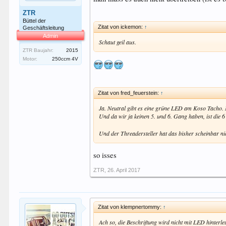
ZTR
Büttel der
Zitat von ickemon:
↑
Geschäftsleitung
Admin
Schaut geil aus.
ZTR Baujahr:
2015
Motor:
250ccm 4V
Zitat von fred_feuerstein:
↑
Ja. Neutral gibt es eine grüne LED am Koso Tacho. 
Und da wir ja keinen 5. und 6. Gang haben, ist die 6
Und der Threadersteller hat das bisher scheinbar n
so isses
ZTR
,
26. April 2017
Zitat von klempnertommy:
↑
Ach so, die Beschriftung wird nicht mit LED hinterle