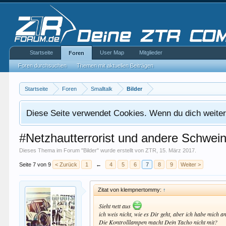
Startseite
User Map
Mitglieder
Foren
Foren durchsuchen
Themen mit aktuellen Beiträgen
Startseite
Foren
Smalltalk
Bilder
Diese Seite verwendet Cookies. Wenn du dich weiterh
#Netzhautterrorist und andere Schwein
Dieses Thema im Forum "
Bilder
" wurde erstellt von
ZTR
,
15. März 2017
.
Seite 7 von 9
< Zurück
1
←
4
5
6
7
8
9
Weiter >
Zitat von klempnertommy:
↑
Sieht nett aus
ich weis nicht, wie es Dir geht, aber ich habe mich
Die Kontrolllampen macht Dein Tacho nicht mit?