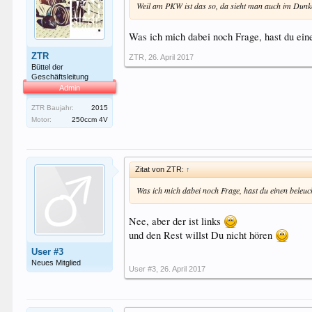
Weil am PKW ist das so, da sieht man auch im Dunk
Was ich mich dabei noch Frage, hast du ein
ZTR
ZTR
,
26. April 2017
Büttel der
Geschäftsleitung
Admin
ZTR Baujahr:
2015
Motor:
250ccm 4V
Zitat von ZTR:
↑
Was ich mich dabei noch Frage, hast du einen beleuc
Nee, aber der ist links
und den Rest willst Du nicht hören
User #3
Neues Mitglied
User #3
,
26. April 2017