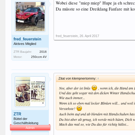
Wobei diese "miep miep" Hupe ja eh schreck
Da müsste so eine Dreiklang Fanfare mit k
fred_feuerstein
,
26. April 2017
fred_feuerstein
Aktives Mitglied
ZTR Baujahr:
2016
Motor:
250ccm 4V
Zitat von klempnertommy:
↑
Nee, aber der ist links
, wenn ich, die Hand am L
Und das geht sogar mit den dicken Winter Handschu
Wie auch immer...
Wenn ich so eben mal locker Blinken will... und weil
Verstehste?
Auch beim auf und ab blenden mit Handschuhen hast
ZTR
Büttel der
Du bist aber alt genug, ich werde mich hüten, Dich 
Geschäftsleitung
Mach das mal so, wie Du das für richtig hältst...
Admin