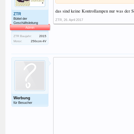
das sind keine Kontrollampen nur was der S
ZTR
Büttel der
ZTR
,
26. April 2017
Geschäftsleitung
Admin
ZTR Baujahr:
2015
Motor:
250ccm 4V
Werbung
für Besucher