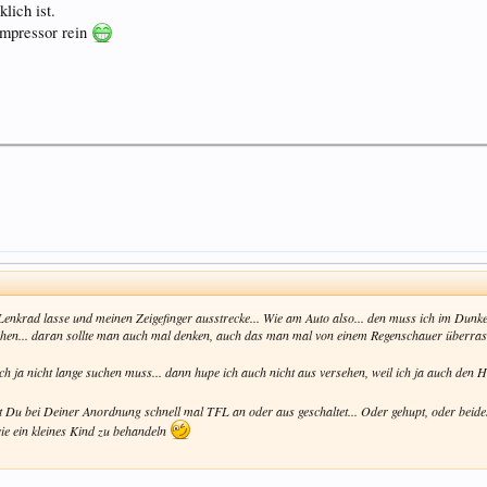
lich ist.
ompressor rein
enkrad lasse und meinen Zeigefinger ausstrecke... Wie am Auto also... den muss ich im Dunke
hen... daran sollte man auch mal denken, auch das man mal von einem Regenschauer überrasc
 ich ja nicht lange suchen muss... dann hupe ich auch nicht aus versehen, weil ich ja auch de
 Du bei Deiner Anordnung schnell mal TFL an oder aus geschaltet... Oder gehupt, oder beid
wie ein kleines Kind zu behandeln