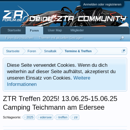
Anmelden oder registrieren
Startseite
User Map
Mitglieder
Foren
Foren durchsuchen
Themen mit aktuellen Beiträgen
Startseite
Foren
Smalltalk
Termine & Treffen
Diese Seite verwendet Cookies. Wenn du dich
weiterhin auf dieser Seite aufhältst, akzeptierst du
unseren Einsatz von Cookies.
Weitere
Informationen
ZTR Treffen 2025! 13.06.25-15.06.25
Camping Teichmann am Edersee
Schlagworte:
2025
edersee
treffen
ztr