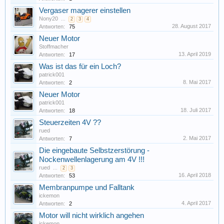
Vergaser magerer einstellen
Nony20
...
2
3
4
28. August 2017
Antworten:
75
Neuer Motor
Stoffmacher
13. April 2019
Antworten:
17
Was ist das für ein Loch?
patrick001
8. Mai 2017
Antworten:
2
Neuer Motor
patrick001
18. Juli 2017
Antworten:
18
Steuerzeiten 4V ??
rued
2. Mai 2017
Antworten:
7
Die eingebaute Selbstzerstörung -
Nockenwellenlagerung am 4V !!!
rued
...
2
3
16. April 2018
Antworten:
53
Membranpumpe und Falltank
ickemon
4. April 2017
Antworten:
2
Motor will nicht wirklich angehen
ickemon