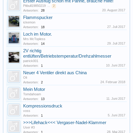
Erster Ausflug schon mit Panne, brauche Hilfe!
Pitbull19850219
...
2
20. August 2017
Antworten:
28
Flammspucker
ickemon
27. Juli 2017
Antworten:
18
Loch im Motor.
Mrs McTopless
29. Juli 2017
Antworten:
14
2V richtig
entlüften/Betriebstemperatur/Drehzahlmesser
patrick001
10. Juni 2017
Antworten:
1
Neuer 4 Ventiler direkt aus China
Oli
24. Februar 2018
Antworten:
2
Mein Motor
Tomdahoam
11. Juni 2017
Antworten:
13
Kompressionsdruck
voss
5. Juni 2017
Antworten:
1
>>>Lifehack<<< Vergaser-Nadel-Klammer
User #3
28. Mai 2017
Antworten:
1