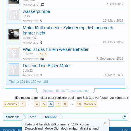
7. April 2017
Antworten:
12
wasserpumpe
voss
23. März 2017
Antworten:
0
Motor läuft mit neuer Zylinderkopfdichtung noch
immer nicht
patrick001
21. März 2017
Antworten:
6
Was ist das für ein weiser Behälter
Julia22
...
2
3
7. September 2017
Antworten:
50
Das sind die Bilder Motor
Julia22
14. März 2017
Antworten:
9
Thema 101 bis 120 von 183
Optionen für die Themenanzeige
(Du musst angemeldet oder registriert sein, um Beiträge verfassen zu können. )
< Zurück
1
←
4
5
6
7
8
→
10
Weiter >
Startseite
Foren
Technik
Hallo und herzlich willkommen im ZTR Forum
Deutschland. Melde Dich doch einfach direkt an und
Deutsch [Du]
Hilfe