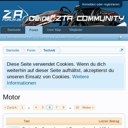
Anmelden oder registrieren
Startseite
User Map
Mitglieder
Foren
Foren durchsuchen
Themen mit aktuellen Beiträgen
Startseite
Foren
Technik
Diese Seite verwendet Cookies. Wenn du dich
weiterhin auf dieser Seite aufhältst, akzeptierst du
unseren Einsatz von Cookies.
Weitere
Informationen
Motor
< Zurück
1
←
4
5
6
7
8
→
10
Weiter >
Titel
Letzter Beitrag