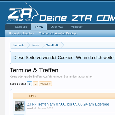
Startseite
User Map
Mitglieder
Foren
Foren durchsuchen
Themen mit aktuellen Beiträgen
Startseite
Foren
Smalltalk
Diese Seite verwendet Cookies. Wenn du dich weiterh
Termine & Treffen
Kleine oder große Treffen, Ausfahrten oder Stammtischabsprachen
Seite 1 von 2
1
2
Weiter >
Titel ↓
ZTR- Treffen am 07.06. bis 09.06.24 am Edersee
rued
,
4. Januar 2024