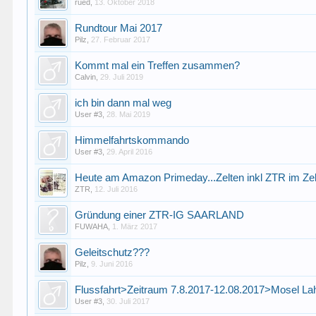
rued
,
13. Oktober 2018
Rundtour Mai 2017
Pilz
,
27. Februar 2017
Kommt mal ein Treffen zusammen?
Calvin
,
29. Juli 2019
ich bin dann mal weg
User #3
,
28. Mai 2019
Himmelfahrtskommando
User #3
,
29. April 2016
Heute am Amazon Primeday...Zelten inkl ZTR im Zelt
ZTR
,
12. Juli 2016
Gründung einer ZTR-IG SAARLAND
FUWAHA
,
1. März 2017
Geleitschutz???
Pilz
,
9. Juni 2016
Flussfahrt>Zeitraum 7.8.2017-12.08.2017>Mosel La
User #3
,
30. Juli 2017