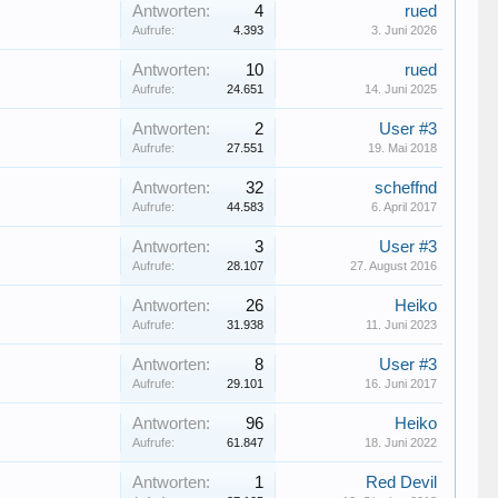
Antworten:
4
rued
Aufrufe:
4.393
3. Juni 2026
Antworten:
10
rued
Aufrufe:
24.651
14. Juni 2025
Antworten:
2
User #3
Aufrufe:
27.551
19. Mai 2018
Antworten:
32
scheffnd
Aufrufe:
44.583
6. April 2017
Antworten:
3
User #3
Aufrufe:
28.107
27. August 2016
Antworten:
26
Heiko
Aufrufe:
31.938
11. Juni 2023
Antworten:
8
User #3
Aufrufe:
29.101
16. Juni 2017
Antworten:
96
Heiko
Aufrufe:
61.847
18. Juni 2022
Antworten:
1
Red Devil