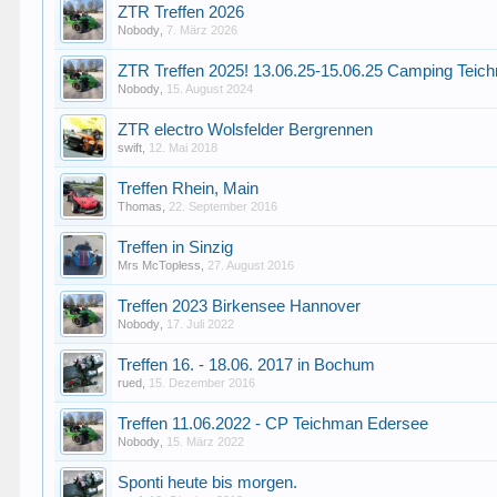
ZTR Treffen 2026
Nobody
,
7. März 2026
ZTR Treffen 2025! 13.06.25-15.06.25 Camping Tei
Nobody
,
15. August 2024
ZTR electro Wolsfelder Bergrennen
swift
,
12. Mai 2018
Treffen Rhein, Main
Thomas
,
22. September 2016
Treffen in Sinzig
Mrs McTopless
,
27. August 2016
Treffen 2023 Birkensee Hannover
Nobody
,
17. Juli 2022
Treffen 16. - 18.06. 2017 in Bochum
rued
,
15. Dezember 2016
Treffen 11.06.2022 - CP Teichman Edersee
Nobody
,
15. März 2022
Sponti heute bis morgen.