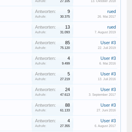
Aufrufe:
27.105
13. Oktober 2018
Antworten:
9
rued
Aufrufe:
30.375
26. Mai 2017
Antworten:
13
rued
Aufrufe:
31.093
7. August 2019
Antworten:
85
User #3
Aufrufe:
75.120
22. Juli 2019
Antworten:
4
User #3
Aufrufe:
9.499
6. Mai 2016
Antworten:
5
User #3
Aufrufe:
27.219
13. Juli 2016
Antworten:
24
User #3
Aufrufe:
47.613
3. September 2017
Antworten:
88
User #3
Aufrufe:
61.133
27. Juni 2016
Antworten:
4
User #3
Aufrufe:
27.355
6. August 2017