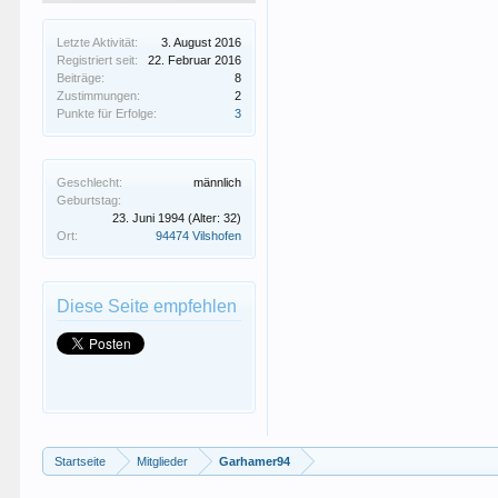
Letzte Aktivität:
3. August 2016
Registriert seit:
22. Februar 2016
Beiträge:
8
Zustimmungen:
2
Punkte für Erfolge:
3
Geschlecht:
männlich
Geburtstag:
23. Juni 1994
(Alter: 32)
Ort:
94474 Vilshofen
Diese Seite empfehlen
Startseite
Mitglieder
Garhamer94