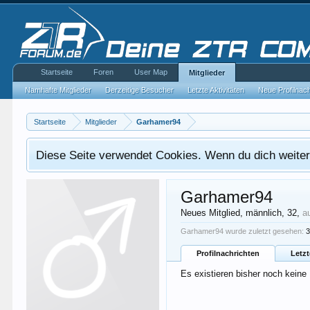
Startseite
Foren
User Map
Mitglieder
Namhafte Mitglieder
Derzeitige Besucher
Letzte Aktivitäten
Neue Profilnac
Startseite
Mitglieder
Garhamer94
Diese Seite verwendet Cookies. Wenn du dich weiterh
Garhamer94
Neues Mitglied
, männlich, 32,
a
Garhamer94 wurde zuletzt gesehen:
3
Profilnachrichten
Letzt
Es existieren bisher noch keine