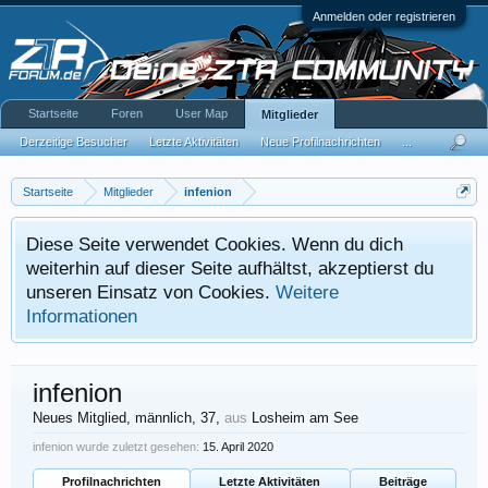
Anmelden oder registrieren
Startseite
Foren
User Map
Mitglieder
Derzeitige Besucher
Letzte Aktivitäten
Neue Profilnachrichten
...
Startseite
Mitglieder
infenion
Diese Seite verwendet Cookies. Wenn du dich
weiterhin auf dieser Seite aufhältst, akzeptierst du
unseren Einsatz von Cookies.
Weitere
Informationen
infenion
Neues Mitglied
, männlich, 37,
aus
Losheim am See
infenion wurde zuletzt gesehen:
15. April 2020
Profilnachrichten
Letzte Aktivitäten
Beiträge