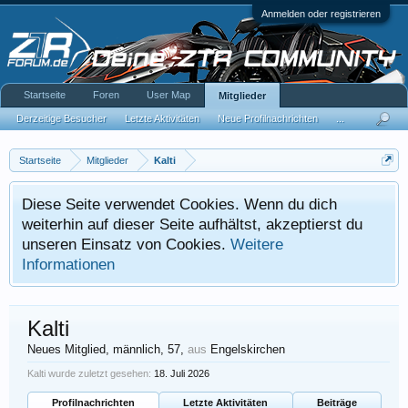
Anmelden oder registrieren
Startseite
Foren
User Map
Mitglieder
Derzeitige Besucher
Letzte Aktivitäten
Neue Profilnachrichten
...
Startseite
Mitglieder
Kalti
Diese Seite verwendet Cookies. Wenn du dich
weiterhin auf dieser Seite aufhältst, akzeptierst du
unseren Einsatz von Cookies.
Weitere
Informationen
Kalti
Neues Mitglied
, männlich, 57,
aus
Engelskirchen
Kalti wurde zuletzt gesehen:
18. Juli 2026
Profilnachrichten
Letzte Aktivitäten
Beiträge