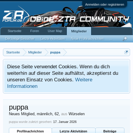
Anmelden oder registrieren
Startseite
Foren
User Map
Mitglieder
Derzeitige Besucher
Letzte Aktivitäten
Neue Profilnachrichten
...
Startseite
Mitglieder
puppa
Diese Seite verwendet Cookies. Wenn du dich
weiterhin auf dieser Seite aufhältst, akzeptierst du
unseren Einsatz von Cookies.
Weitere
Informationen
puppa
Neues Mitglied
, männlich, 62,
aus
Würselen
puppa wurde zuletzt gesehen:
17. Januar 2026
Profilnachrichten
Letzte Aktivitäten
Beiträge