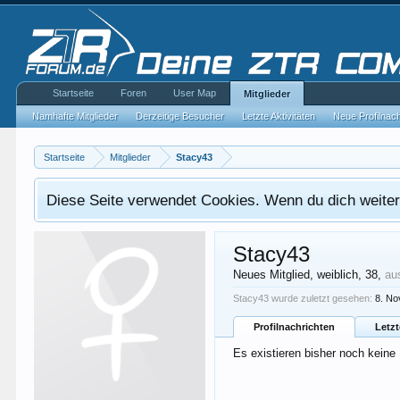
Startseite
Foren
User Map
Mitglieder
Namhafte Mitglieder
Derzeitige Besucher
Letzte Aktivitäten
Neue Profilnac
Startseite
Mitglieder
Stacy43
Diese Seite verwendet Cookies. Wenn du dich weiterh
Stacy43
Neues Mitglied
, weiblich, 38,
au
Stacy43 wurde zuletzt gesehen:
8. N
Profilnachrichten
Letzt
Es existieren bisher noch keine