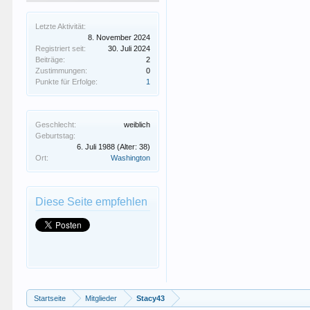
Letzte Aktivität:
8. November 2024
Registriert seit:
30. Juli 2024
Beiträge:
2
Zustimmungen:
0
Punkte für Erfolge:
1
Geschlecht:
weiblich
Geburtstag:
6. Juli 1988
(Alter: 38)
Ort:
Washington
Diese Seite empfehlen
Startseite
Mitglieder
Stacy43