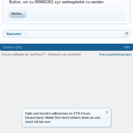
Button, um zu 889993301.xyz weitergeleitet zu werden.
Weiter...
Startseite
Deutsch [Du]
Hilfe
Forum software by XenForo™
-
Deutsch von xenDach
Nutzungsbedingungen
Hallo und herzlich willkommen im ZTR Forum
Deutschland. Melde Dich doch einfach direkt an und
mach mit bei uns!