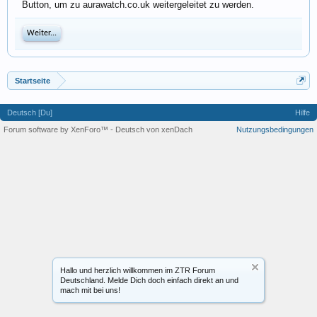
Button, um zu aurawatch.co.uk weitergeleitet zu werden.
Weiter...
Startseite
Deutsch [Du]
Hilfe
Forum software by XenForo™
-
Deutsch von xenDach
Nutzungsbedingungen
Hallo und herzlich willkommen im ZTR Forum
Deutschland. Melde Dich doch einfach direkt an und
mach mit bei uns!