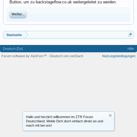
Button, um zu backstageflow.co.uk weitergeleitet zu werden.
Weiter...
Startseite
Deutsch [Du]
Hilfe
Forum software by XenForo™
-
Deutsch von xenDach
Nutzungsbedingungen
Hallo und herzlich willkommen im ZTR Forum
Deutschland. Melde Dich doch einfach direkt an und
mach mit bei uns!