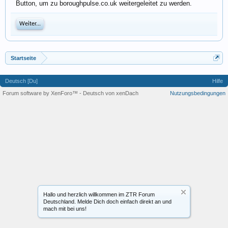
Button, um zu boroughpulse.co.uk weitergeleitet zu werden.
Weiter...
Startseite
Deutsch [Du]
Hilfe
Forum software by XenForo™
-
Deutsch von xenDach
Nutzungsbedingungen
Hallo und herzlich willkommen im ZTR Forum
Deutschland. Melde Dich doch einfach direkt an und
mach mit bei uns!