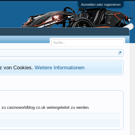
Anmelden oder registrieren
atz von Cookies.
Weitere Informationen
zu casinoworldblog.co.uk weitergeleitet zu werden.