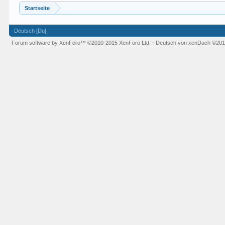
Startseite
Deutsch [Du]
Forum software by XenForo™
©2010-2015 XenForo Ltd.
-
Deutsch von xenDach
©201