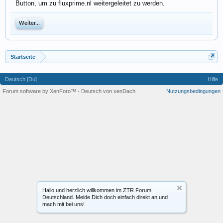
Button, um zu fluxprime.nl weitergeleitet zu werden.
Weiter...
Startseite
Deutsch [Du]
Hilfe
Forum software by XenForo™
-
Deutsch von xenDach
Nutzungsbedingungen
Hallo und herzlich willkommen im ZTR Forum
Deutschland. Melde Dich doch einfach direkt an und
mach mit bei uns!