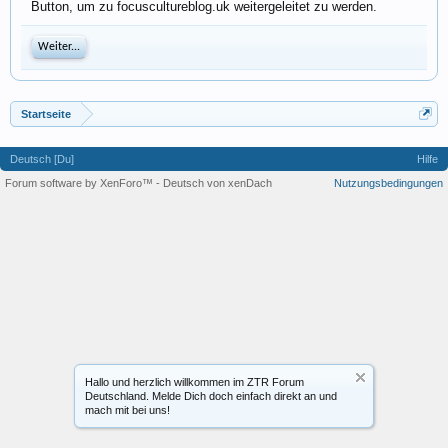
Button, um zu focuscultureblog.uk weitergeleitet zu werden.
Weiter...
Startseite
Deutsch [Du]
Hilfe
Forum software by XenForo™
-
Deutsch von xenDach
Nutzungsbedingungen
Hallo und herzlich willkommen im ZTR Forum
Deutschland. Melde Dich doch einfach direkt an und
mach mit bei uns!