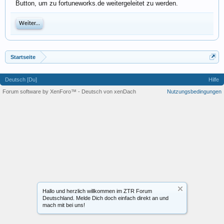
Button, um zu fortuneworks.de weitergeleitet zu werden.
Weiter...
Startseite
Deutsch [Du]
Hilfe
Forum software by XenForo™
-
Deutsch von xenDach
Nutzungsbedingungen
Hallo und herzlich willkommen im ZTR Forum
Deutschland. Melde Dich doch einfach direkt an und
mach mit bei uns!