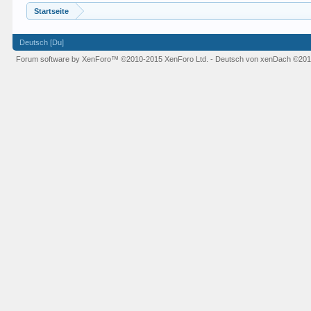
Startseite
Deutsch [Du]
Forum software by XenForo™
©2010-2015 XenForo Ltd.
-
Deutsch von xenDach
©201