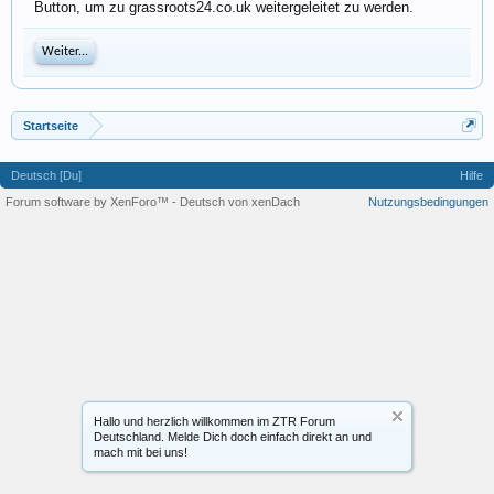
Button, um zu grassroots24.co.uk weitergeleitet zu werden.
Weiter...
Startseite
Deutsch [Du]
Hilfe
Forum software by XenForo™
-
Deutsch von xenDach
Nutzungsbedingungen
Hallo und herzlich willkommen im ZTR Forum
Deutschland. Melde Dich doch einfach direkt an und
mach mit bei uns!