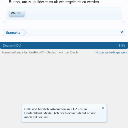
Button, um zu guildwire.co.uk weitergeleitet zu werden.
Weiter...
Startseite
Deutsch [Du]
Hilfe
Forum software by XenForo™
-
Deutsch von xenDach
Nutzungsbedingungen
Hallo und herzlich willkommen im ZTR Forum
Deutschland. Melde Dich doch einfach direkt an und
mach mit bei uns!