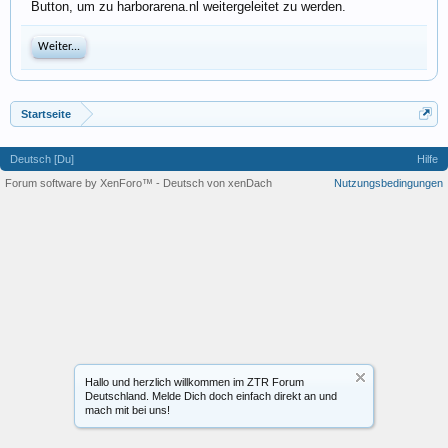
Button, um zu harborarena.nl weitergeleitet zu werden.
Weiter...
Startseite
Deutsch [Du]
Hilfe
Forum software by XenForo™
-
Deutsch von xenDach
Nutzungsbedingungen
Hallo und herzlich willkommen im ZTR Forum
Deutschland. Melde Dich doch einfach direkt an und
mach mit bei uns!