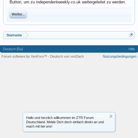
Button, um zu independentweekly.co.uk weitergeleitet zu werden.
Weiter...
Startseite
Deutsch [Du]
Hilfe
Forum software by XenForo™
-
Deutsch von xenDach
Nutzungsbedingungen
Hallo und herzlich willkommen im ZTR Forum
Deutschland. Melde Dich doch einfach direkt an und
mach mit bei uns!