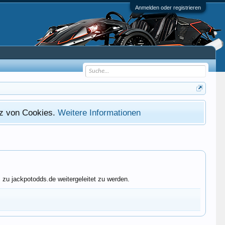
Anmelden oder registrieren
atz von Cookies.
Weitere Informationen
zu jackpotodds.de weitergeleitet zu werden.