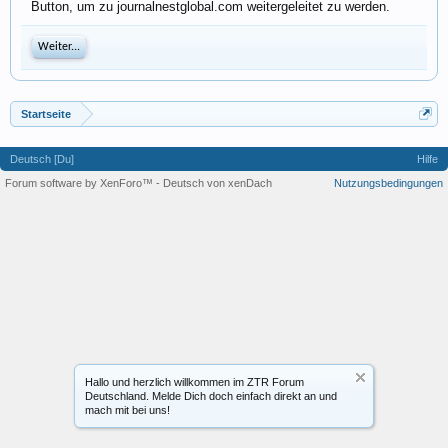
Button, um zu journalnestglobal.com weitergeleitet zu werden.
Weiter...
Startseite
Deutsch [Du]
Hilfe
Forum software by XenForo™
-
Deutsch von xenDach
Nutzungsbedingungen
Hallo und herzlich willkommen im ZTR Forum
Deutschland. Melde Dich doch einfach direkt an und
mach mit bei uns!