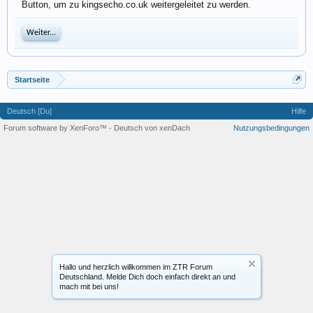
Button, um zu kingsecho.co.uk weitergeleitet zu werden.
Weiter...
Startseite
Deutsch [Du]
Hilfe
Forum software by XenForo™
-
Deutsch von xenDach
Nutzungsbedingungen
Hallo und herzlich willkommen im ZTR Forum
Deutschland. Melde Dich doch einfach direkt an und
mach mit bei uns!