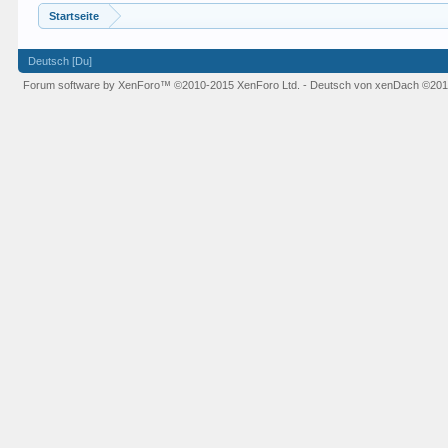
Startseite
Deutsch [Du]
Forum software by XenForo™
©2010-2015 XenForo Ltd.
-
Deutsch von xenDach
©201