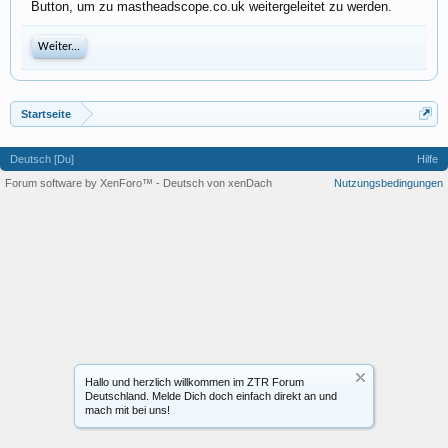
Button, um zu mastheadscope.co.uk weitergeleitet zu werden.
Weiter...
Startseite
Deutsch [Du]
Hilfe
Forum software by XenForo™
-
Deutsch von xenDach
Nutzungsbedingungen
Hallo und herzlich willkommen im ZTR Forum
Deutschland. Melde Dich doch einfach direkt an und
mach mit bei uns!