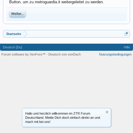
Button, um zu metroguardia.it weitergeleitet zu werden.
Weiter...
Startseite
Deutsch [Du]
Hilfe
Forum software by XenForo™
-
Deutsch von xenDach
Nutzungsbedingungen
Hallo und herzlich willkommen im ZTR Forum
Deutschland. Melde Dich doch einfach direkt an und
mach mit bei uns!