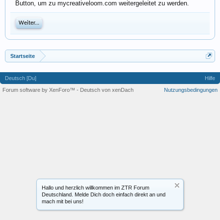
Button, um zu mycreativeloom.com weitergeleitet zu werden.
Weiter...
Startseite
Deutsch [Du]
Hilfe
Forum software by XenForo™
-
Deutsch von xenDach
Nutzungsbedingungen
Hallo und herzlich willkommen im ZTR Forum
Deutschland. Melde Dich doch einfach direkt an und
mach mit bei uns!