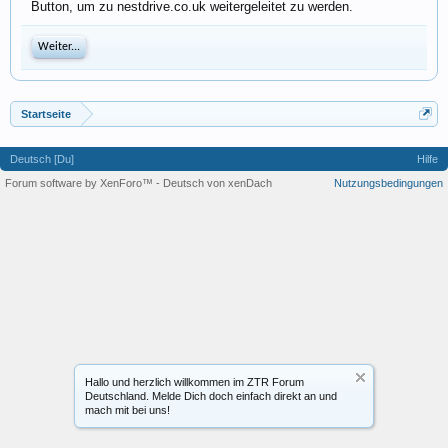
Button, um zu nestdrive.co.uk weitergeleitet zu werden.
Weiter...
Startseite
Deutsch [Du]
Hilfe
Forum software by XenForo™
-
Deutsch von xenDach
Nutzungsbedingungen
Hallo und herzlich willkommen im ZTR Forum
Deutschland. Melde Dich doch einfach direkt an und
mach mit bei uns!