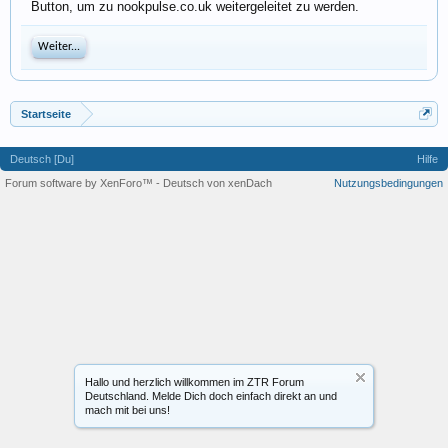
Button, um zu nookpulse.co.uk weitergeleitet zu werden.
Weiter...
Startseite
Deutsch [Du]
Hilfe
Forum software by XenForo™
-
Deutsch von xenDach
Nutzungsbedingungen
Hallo und herzlich willkommen im ZTR Forum
Deutschland. Melde Dich doch einfach direkt an und
mach mit bei uns!