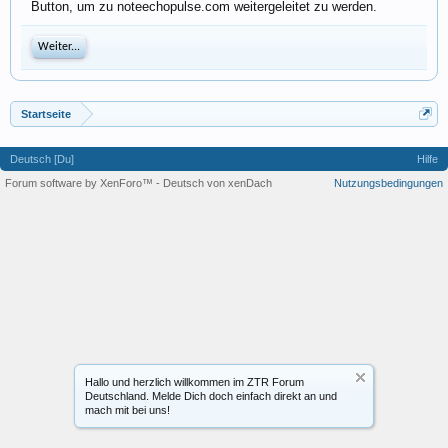
Button, um zu noteechopulse.com weitergeleitet zu werden.
Weiter...
Startseite
Deutsch [Du]
Hilfe
Forum software by XenForo™
-
Deutsch von xenDach
Nutzungsbedingungen
Hallo und herzlich willkommen im ZTR Forum
Deutschland. Melde Dich doch einfach direkt an und
mach mit bei uns!