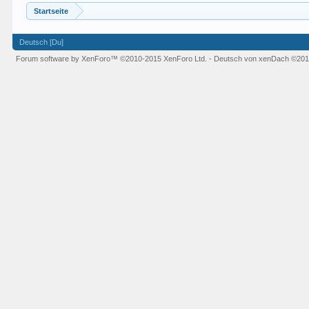
Startseite
Deutsch [Du]
Forum software by XenForo™
©2010-2015 XenForo Ltd.
-
Deutsch von xenDach
©201