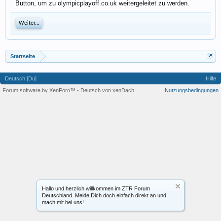
Button, um zu olympicplayoff.co.uk weitergeleitet zu werden.
Weiter...
Startseite
Deutsch [Du]
Hilfe
Forum software by XenForo™
-
Deutsch von xenDach
Nutzungsbedingungen
Hallo und herzlich willkommen im ZTR Forum
Deutschland. Melde Dich doch einfach direkt an und
mach mit bei uns!