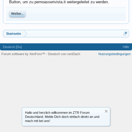
Button, um zu pernoasserivista.it weitergeleitet zu werden.
Weiter...
Startseite
Deutsch [Du]
Hilfe
Forum software by XenForo™
-
Deutsch von xenDach
Nutzungsbedingungen
Hallo und herzlich willkommen im ZTR Forum
Deutschland. Melde Dich doch einfach direkt an und
mach mit bei uns!