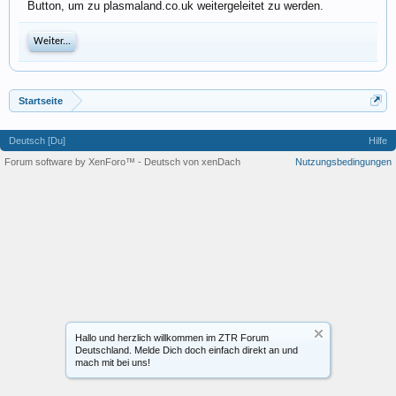
Button, um zu plasmaland.co.uk weitergeleitet zu werden.
Weiter...
Startseite
Deutsch [Du]
Hilfe
Forum software by XenForo™
-
Deutsch von xenDach
Nutzungsbedingungen
Hallo und herzlich willkommen im ZTR Forum
Deutschland. Melde Dich doch einfach direkt an und
mach mit bei uns!