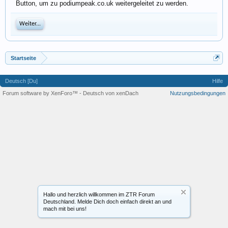
Button, um zu podiumpeak.co.uk weitergeleitet zu werden.
Weiter...
Startseite
Deutsch [Du]
Hilfe
Forum software by XenForo™
-
Deutsch von xenDach
Nutzungsbedingungen
Hallo und herzlich willkommen im ZTR Forum
Deutschland. Melde Dich doch einfach direkt an und
mach mit bei uns!