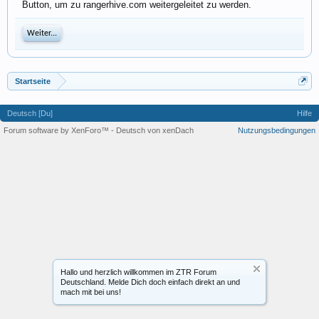
Button, um zu rangerhive.com weitergeleitet zu werden.
Weiter...
Startseite
Deutsch [Du]
Hilfe
Forum software by XenForo™
-
Deutsch von xenDach
Nutzungsbedingungen
Hallo und herzlich willkommen im ZTR Forum
Deutschland. Melde Dich doch einfach direkt an und
mach mit bei uns!