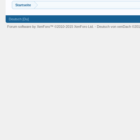
Startseite
Deutsch [Du]
Forum software by XenForo™
©2010-2015 XenForo Ltd.
-
Deutsch von xenDach
©201