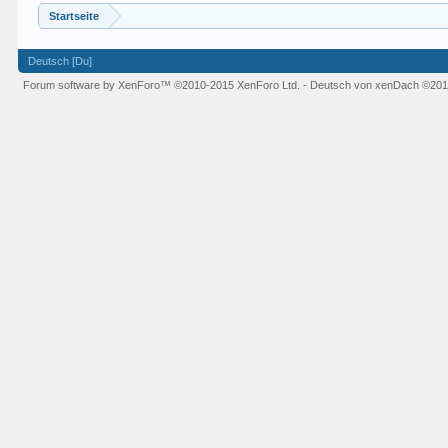
Startseite
Deutsch [Du]
Forum software by XenForo™
©2010-2015 XenForo Ltd.
-
Deutsch von xenDach
©201