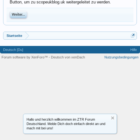
Button, um zu scopeukblog.uk weitergeleitet zu werden.
Weiter...
Startseite
Deutsch [Du]
Hilfe
Forum software by XenForo™
-
Deutsch von xenDach
Nutzungsbedingungen
Hallo und herzlich willkommen im ZTR Forum
Deutschland. Melde Dich doch einfach direkt an und
mach mit bei uns!