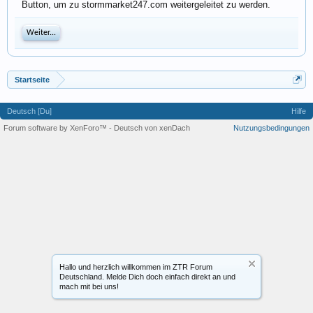
Button, um zu stormmarket247.com weitergeleitet zu werden.
Weiter...
Startseite
Deutsch [Du]
Hilfe
Forum software by XenForo™
-
Deutsch von xenDach
Nutzungsbedingungen
Hallo und herzlich willkommen im ZTR Forum
Deutschland. Melde Dich doch einfach direkt an und
mach mit bei uns!